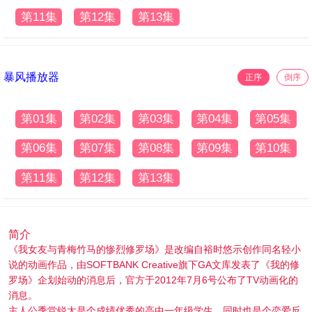
第11集
第12集
第13集
暴风播放器
正序
倒序
第01集
第02集
第03集
第04集
第05集
第06集
第07集
第08集
第09集
第10集
第11集
第12集
第13集
简介
《我女友与青梅竹马的惨烈修罗场》是改编自裕时悠示创作同名轻小
说的动画作品，由SOFTBANK Creative旗下GA文库发表了《我的修
罗场》企划始动的消息后，官方于2012年7月6号公布了TV动画化的
消息。
主人公季堂锐太是个成绩优秀的高中一年级学生，同时也是个恋爱反