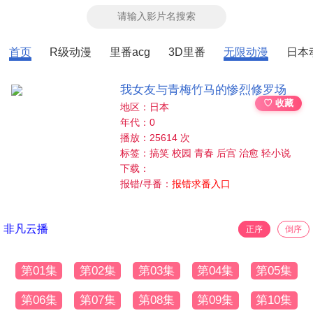
首页
R级动漫
里番acg
3D里番
无限动漫
日本
我女友与青梅竹马的惨烈修罗场
♡ 收藏
地区：日本
年代：0
播放：25614 次
标签：搞笑 校园 青春 后宫 治愈 轻小说
下载：
报错/寻番：
报错求番入口
非凡云播
正序
倒序
第01集
第02集
第03集
第04集
第05集
第06集
第07集
第08集
第09集
第10集